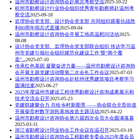
温州市勘察设计咨询协会赴南京考察交流
2025-10-22
杭州市勘察设计行业协会组织优秀青年勘察师赴温州考
察交流
2025-09-18
监理协会党支部、设计协会党支部 共同组织观看抗战胜
利80周年阅兵式直播
2025-09-04
温州市勘察设计咨询协会开展工地高温慰问活动
2025-
08-08
设计协会党支部、监理协会党支部联合组织 传达学习温
州市党建引领社会组织规范化建设工作 暨“两个覆
盖”...
2025-07-10
传承红色基因 凝聚奋进力量——温州市勘察设计咨询协
会开展主题党建活动暨第二次会长工作会议
2025-07-03
温州市勘察设计咨询协会赴杭州优秀建筑项目考察学习
圆满结束
2025-06-27
2025年度温州市建设工程优秀勘察设计咨询成果展示和
技术交流会召开
2025-05-23
党建联建聚合力 共绘乡村新图景 ——协会联合北岙街道
开展柴岙村数字游民基地改造主题活动
2025-04-22
温州市勘察设计咨询协会第六届四次会员大会圆满落幕
2025-03-31
浙江省勘察设计同业协会工作会议在温召开
2025-03-18
温州市勘察设计咨询协会工程勘察专委会2025年度会员